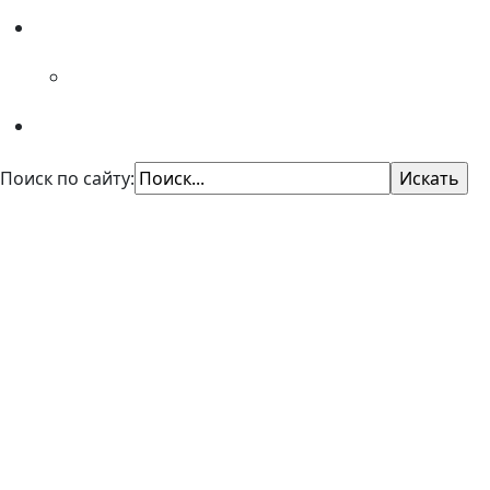
Специалистам
Советы психолога
Поиск по сайту:
КУ "Областной центр профори
Казенное учреждение Омской области
"Центр профессиональной ориентации и психол