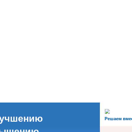
лучшению
Решаем вме
вышению