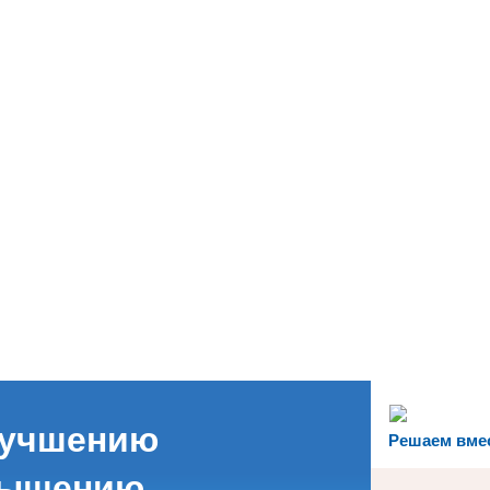
лучшению
Решаем вме
вышению