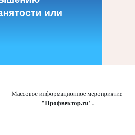
анятости или
Массовое информационное мероприятие
"Профвектор.ru".