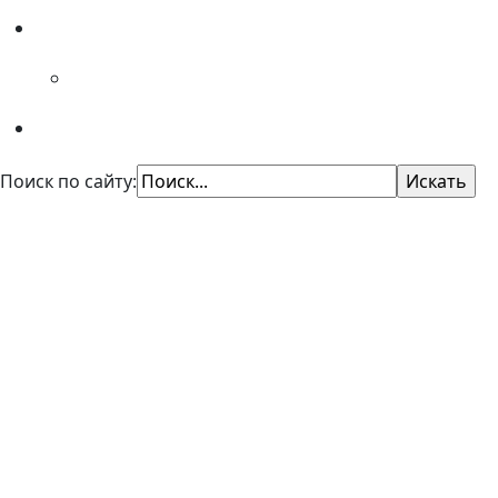
Специалистам
Советы психолога
Поиск по сайту:
КУ "Областной центр профори
Казенное учреждение Омской области
"Центр профессиональной ориентации и психол