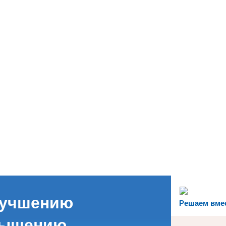
лучшению
Решаем вме
вышению