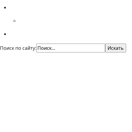
Специалистам
Советы психолога
Поиск по сайту:
КУ "Областной центр профори
Казенное учреждение Омской области
"Центр профессиональной ориентации и психол