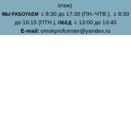
этаж)
с 8:30 до 17:30 (ПН.-ЧТВ.),
с 8:30
МЫ РАБОТАЕМ
до 16:15 (ПТН.),
с 13:00 до 13:45
ОБЕД
E-mail:
omskprofcenter@yandex.ru