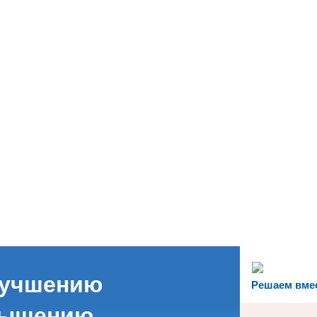
лучшению
Решаем вме
вышению