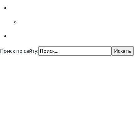
Специалистам
Советы психолога
Поиск по сайту:
КУ "Областной центр профори
Казенное учреждение Омской области
"Центр профессиональной ориентации и психол