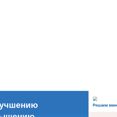
лучшению
Решаем вме
вышению