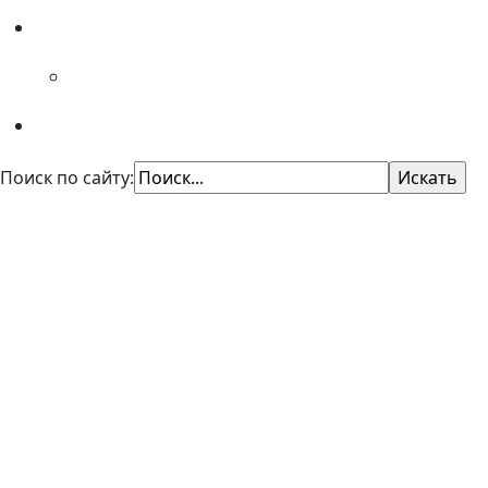
Специалистам
Советы психолога
Поиск по сайту:
КУ "Областной центр профори
Казенное учреждение Омской области
"Центр профессиональной ориентации и психол