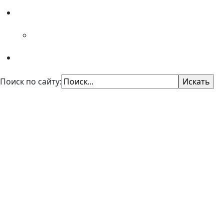
Специалистам
Советы психолога
Поиск по сайту:
КУ "Областной центр профори
Казенное учреждение Омской области
"Центр профессиональной ориентации и психол