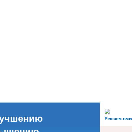
лучшению
Решаем вме
вышению